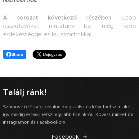
használat tilos.
A sorozat következő részében
újabb
összetevőket mutatunk be, még több
érdekességgel és kulisszatitokkal.
Share
Találj ránk!
Számos közösségi oldalon megtalálsz és követhetsz minket,
így mindig értesülhetsz legújabb híreinkről. Kövess minket be
Instagramon és Facebookon!
Facebook