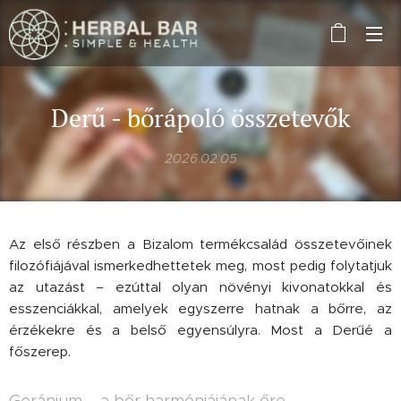
Derű - bőrápoló összetevők
2026.02.05
Az első részben a Bizalom termékcsalád összetevőinek
filozófiájával ismerkedhettetek meg, most pedig folytatjuk
az utazást – ezúttal olyan növényi kivonatokkal és
esszenciákkal, amelyek egyszerre hatnak a bőrre, az
érzékekre és a belső egyensúlyra. Most a Derűé a
főszerep.