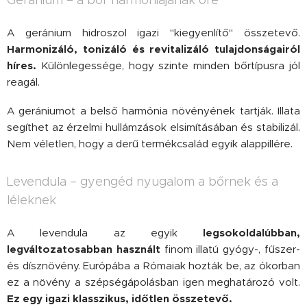
Geránium – a bőr harmóniájának őre
A geránium hidroszol igazi "kiegyenlítő" összetevő.
Harmonizáló, tonizáló és revitalizáló tulajdonságairól
híres.
Különlegessége, hogy szinte minden bőrtípusra jól
reagál.
A gerániumot a belső harmónia növényének tartják. Illata
segíthet az érzelmi hullámzások elsimításában és stabilizál.
Nem véletlen, hogy a derű termékcsalád egyik alappillére.
Levendula – gyengéd nyugalom a bőrnek és a
léleknek
A levendula az egyik
legsokoldalúbban,
legváltozatosabban használt
finom illatú gyógy-, fűszer-
és dísznövény. Európába a Rómaiak hozták be, az ókorban
ez a növény a szépségápolásban igen meghatározó volt.
Ez egy igazi klasszikus, időtlen összetevő.