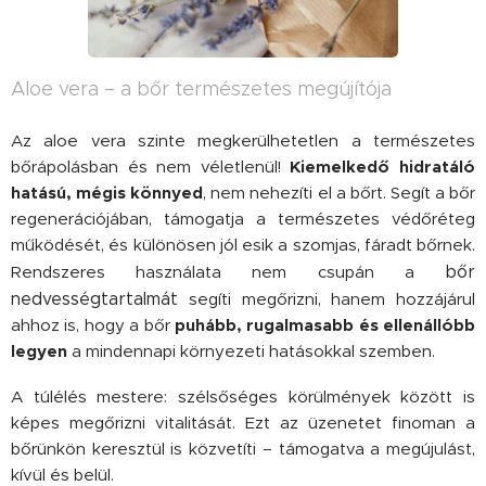
Aloe vera – a bőr természetes megújítója
Az aloe vera szinte megkerülhetetlen a természetes
bőrápolásban és nem véletlenül!
Kiemelkedő hidratáló
hatású, mégis könnyed
, nem nehezíti el a bőrt. Segít a bőr
regenerációjában, támogatja a természetes védőréteg
működését, és különösen jól esik a szomjas, fáradt bőrnek.
Rendszeres használata nem csupán a
bőr
nedvességtartalmát
segíti megőrizni, hanem hozzájárul
ahhoz is, hogy a bőr
puhább, rugalmasabb és ellenállóbb
legyen
a mindennapi környezeti hatásokkal szemben.
A túlélés mestere: szélsőséges körülmények között is
képes megőrizni vitalitását. Ezt az üzenetet finoman a
bőrünkön keresztül is közvetíti – támogatva a megújulást,
kívül és belül.