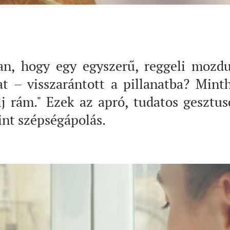
an, hogy egy egyszerű, reggeli mozd
at – visszarántott a pillanatba? Mint
lj rám." Ezek az apró, tudatos gesztu
int szépségápolás.