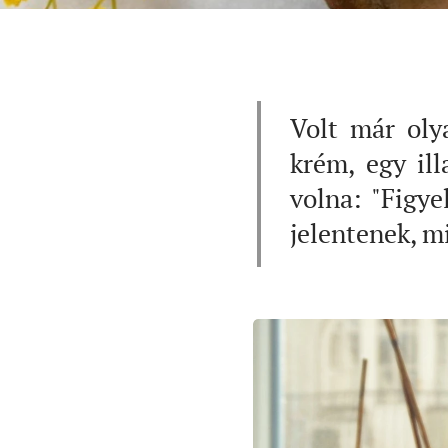
Volt már oly
krém, egy ill
volna: "Figye
jelentenek, m