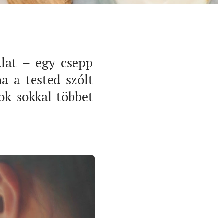
ulat – egy csepp
ha a tested szólt
sok sokkal többet