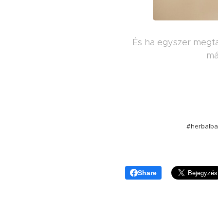
És ha egyszer megta
má
#herbalbar
Share