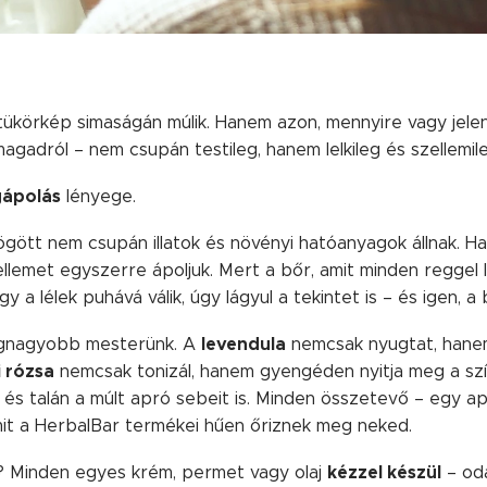
tükörkép simaságán múlik. Hanem azon, mennyire vagy jel
adról – nem csupán testileg, hanem lelkileg és szellemileg
gápolás
lényege.
ött nem csupán illatok és növényi hatóanyagok állnak. Ha
zellemet egyszerre ápoljuk. Mert a bőr, amit minden reggel 
y a lélek puhává válik, úgy lágyul a tekintet is – és igen, a
levendula
egnagyobb mesterünk. A
nemcsak nyugtat, hane
 rózsa
nemcsak tonizál, hanem gyengéden nyitja meg a sz
 és talán a múlt apró sebeit is. Minden összetevő – egy a
mit a HerbalBar termékei hűen őriznek meg neked.
kézzel készül
s? Minden egyes krém, permet vagy olaj
– oda