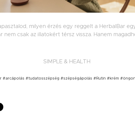
pasztalod, milyen érzés egy reggelt a HerbalBar egy
r nem csak az illatokért térsz vissza. Hanem magadh
SIMPLE & HEALTH
 #arcápolás #tudatosszépség #szépségápolás #Rutin #krém #öng