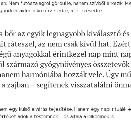
en. Nem futószalagról gördül le, hanem szívből érkezik. Mer
gondolataidra, a közérzetedre, a létezésedre.
a bőr az egyik legnagyobb kiválasztó és 
t ráteszel, az nem csak kívül hat. Ezé
gű anyagokkal érintkezel nap mint nap
ból származó gyógynövényes összetevők 
 hanem harmóniába hozzák vele. Úgy m
 a zajban – segítenek visszatalálni ön
m egy külső elvárás teljesítése. Hanem egy napi rituálé, 
értéket adok a testemnek – és általa a lelkemnek is.