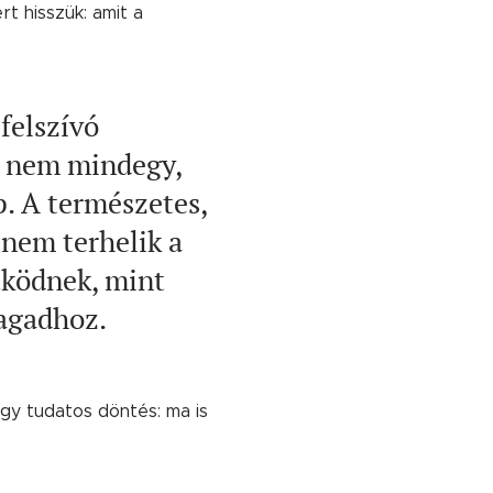
t hisszük: amit a
felszívó
rt nem mindegy,
. A természetes,
nem terhelik a
űködnek, mint
magadhoz.
egy tudatos döntés: ma is