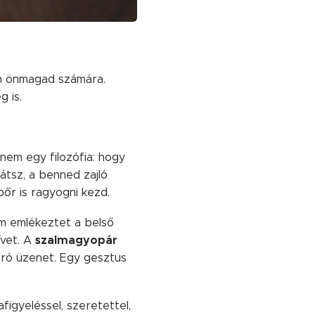
en önmagad számára.
 is.
nem egy filozófia: hogy
látsz, a benned zajló
 bőr is ragyogni kezd.
m emlékeztet a belső
szalmagyopár
ívet. A
pró üzenet. Egy gesztus
figyeléssel, szeretettel,