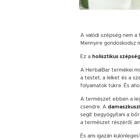
A valódi szépség nem a 
Mennyire gondoskodsz mag
holisztikus szépsé
Ez a
A HerbalBar termékei mög
a testet, a lelket és a s
folyamatok tükre. És ahog
A természet ebben a l
damaszkuszi
csendre. A
segít begyógyítani a bőr
a természet részéről, a
És ami igazán különlege