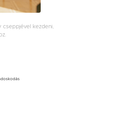
 cseppjével kezdeni,
oz.
ondoskodás