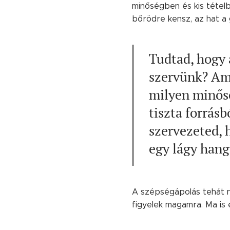
minőségben és kis tételb
bőrödre kensz, az hat a 
Tudtad, hogy 
szervünk? Ami
milyen minősé
tiszta forrás
szervezeted,
egy lágy hang
A szépségápolás tehát ne
figyelek magamra. Ma is 