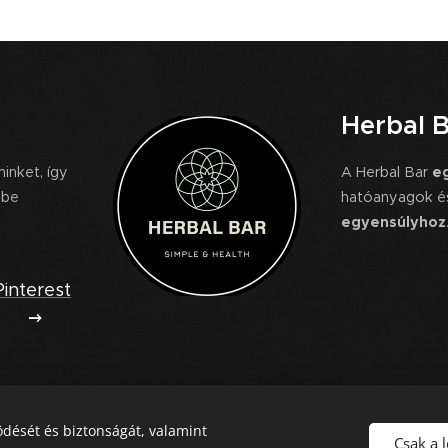
Herbal 
inket, így
A Herbal Bar
eg
 be
hatóanyagok és 
egyensúlyhoz
Pinterest
dését és biztonságát, valamint
Csak a 