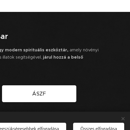
Bar
y modern spirituális eszköztár,
amely növényi
illatok segítségével,
járul hozzá a belső
.
ÁSZF
legszükségesebbek elfogadása
Összes elfogadása