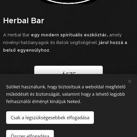
Herbal Bar
A Herbal Bar
egy modern spirituális eszköztár,
amely
növényi hatóanyagok és illatok segítségével,
járul hozzá a
belső egyensúlyhoz
.
ÁSZF
Sütiket használunk, hogy biztosítsuk a weboldal megfelelő
működését és biztonságát, valamint hogy a lehető legjobb
felhasználói élményt kínáljuk Neked.
© Copyright 2025 HERBAL BAR. All Rights Reserved / Minden jog
fenntartva. Design by PIVOT270
Csak a legszükségesebbek elfogadása
Sütik
Nyelvek
Összes elfogadása