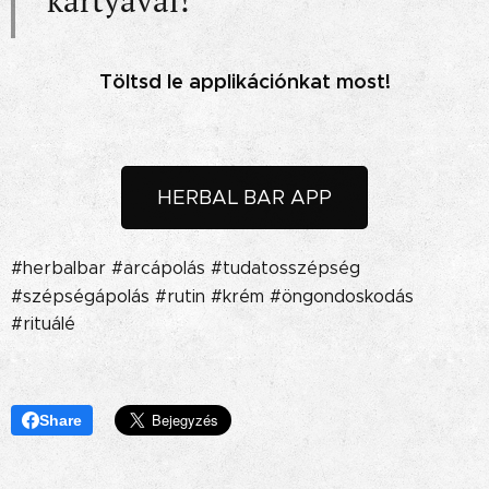
kártyával!
Töltsd le applikációnkat most!
HERBAL BAR APP
#herbalbar #arcápolás #tudatosszépség
#szépségápolás #rutin #krém #öngondoskodás
#rituálé
Share