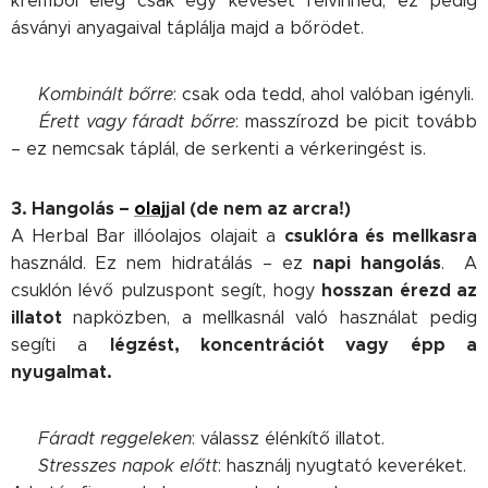
krémből elég csak egy keveset felvinned, ez pedig
ásványi anyagaival táplálja majd a bőrödet.
➡️
Kombinált bőrre
: csak oda tedd, ahol valóban igényli.
➡️
Érett vagy fáradt bőrre
: masszírozd be picit tovább
– ez nemcsak táplál, de serkenti a vérkeringést is.
3. Hangolás –
olaj
jal (de nem az arcra!)
csuklóra és mellkasra
A Herbal Bar illóolajos olajait a
napi hangolás
használd. Ez nem hidratálás – ez
. A
hosszan érezd az
csuklón lévő pulzuspont segít, hogy
illatot
napközben, a mellkasnál való használat pedig
légzést, koncentrációt vagy épp a
segíti a
nyugalmat.
➡️
Fáradt reggeleken
: válassz élénkítő illatot.
➡️
Stresszes napok előtt
: használj nyugtató keveréket.