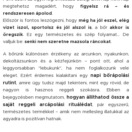
megtehetsz magadért, hogy
figyelsz rá – és
rendszeresen ápolod
.
Először is fontos leszögezni, hogy
még ha jól eszel, elég
vizet iszol, sportolsz és jól alszol is
, a bőr
akkor is
öregszik
. Ez egy természetes és szép folyamat… De
valljuk be:
senki nem szeretne mazsola ráncokat
.
A bőrünk különösen érzékeny az arcunkon, nyakunkon,
dekoltázsunkon és a kézfejünkön – pont ott, ahol a
leggyorsabban "lebukunk", ha nem foglalkozunk vele
napi bőrápolási
eleget. Ezért érdemes kialakítani egy
rutint
, amire úgy tudsz majd tekinteni, mint egy rövid, de
nagyon is hasznos reggeli szokásra. Ebben a
hogyan állíthatod össze a
bejegyzésben megmutatom,
saját reggeli arcápolási rituálédat
, pár egyszerű,
természetes termékkel – amik nem mellesleg illatukkal az
agyadra is pozitívan hatnak.