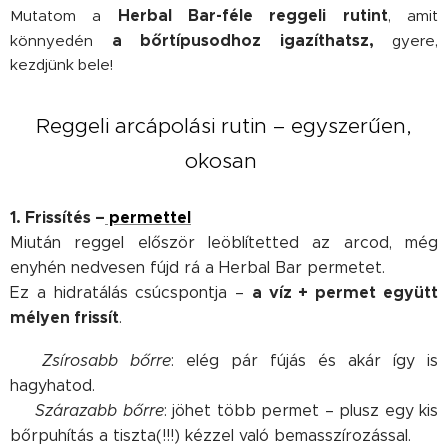
Herbal Bar-féle reggeli rutint
Mutatom a
, amit
a bőrtípusodhoz igazíthatsz,
könnyedén
gyere,
kezdjünk bele!
Reggeli arcápolási rutin – egyszerűen,
okosan
1. Frissítés –
permettel
Miután reggel először leöblítetted az arcod, még
enyhén nedvesen fújd rá a Herbal Bar permetet.
a víz + permet együtt
Ez a hidratálás csúcspontja –
mélyen frissít
.
➡️
Zsírosabb bőrre
: elég pár fújás és akár így is
hagyhatod.
➡️
Szárazabb bőrre
: jöhet több permet – plusz egy kis
bőrpuhítás a tiszta(!!!) kézzel való bemasszírozással.