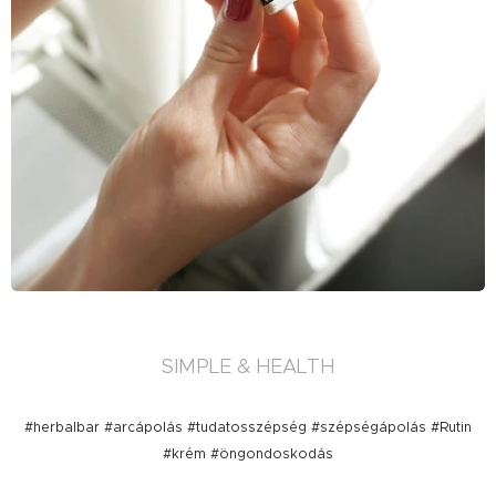
SIMPLE & HEALTH
#herbalbar #arcápolás #tudatosszépség #szépségápolás #Rutin
#krém #öngondoskodás