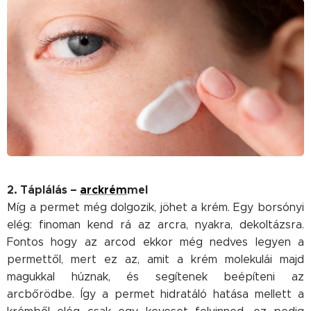
2. Táplálás –
arckrém
mel
Míg a permet még dolgozik, jöhet a krém. Egy borsónyi
elég: finoman kend rá az arcra, nyakra, dekoltázsra.
Fontos hogy az arcod ekkor még nedves legyen a
permettől, mert ez az, amit a krém molekulái majd
magukkal húznak, és segítenek beépíteni az
arcbőrödbe. Így a permet hidratáló hatása mellett a