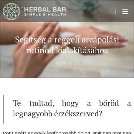
Segítség a reggeli arcápolási
rutinod kialakításához
2025.05.20
Te tudtad, hogy a bőröd a
legnagyobb érzékszerved?
Pont ezért az egyik legfontosabb dolog, amit nap mint nap