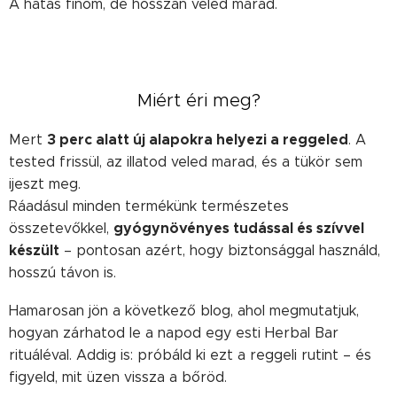
A hatás finom, de hosszan veled marad.
Miért éri meg?
3 perc alatt új alapokra helyezi a reggeled
Mert
. A
tested frissül, az illatod veled marad, és a tükör sem
ijeszt meg.
Ráadásul minden termékünk természetes
gyógynövényes tudással és szívvel
összetevőkkel,
készült
– pontosan azért, hogy biztonsággal használd,
hosszú távon is.
Hamarosan jön a következő blog, ahol megmutatjuk,
hogyan zárhatod le a napod egy esti Herbal Bar
rituáléval. Addig is: próbáld ki ezt a reggeli rutint – és
figyeld, mit üzen vissza a bőröd.