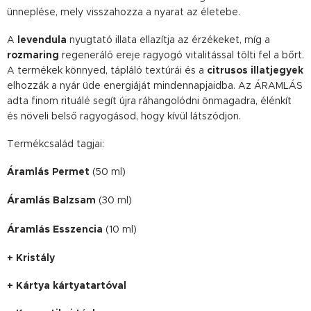
ünneplése, mely visszahozza a nyarat az életebe.
A
levendula
nyugtató illata ellazítja az érzékeket, míg a
rozmaring
regeneráló ereje ragyogó vitalitással tölti fel a bőrt.
A termékek könnyed, tápláló textúrái és a
citrusos illatjegyek
elhozzák a nyár üde energiáját mindennapjaidba. Az ÁRAMLÁS
adta finom rituálé segít újra ráhangolódni önmagadra, élénkít
és növeli belső ragyogásod, hogy kívül látszódjon.
Termékcsalád tagjai:
Áramlás Permet
(50 ml)
Áramlás
Balzsam
(30 ml)
Áramlás
Esszencia
(10 ml)
+ Kristály
+ Kártya kártyatartóval