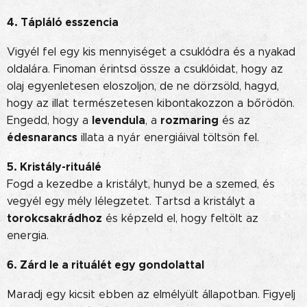
4. Tápláló esszencia
Vigyél fel egy kis mennyiséget a csuklódra és a nyakad
oldalára. Finoman érintsd össze a csuklóidat, hogy az
olaj egyenletesen eloszoljon, de ne dörzsöld, hagyd,
hogy az illat természetesen kibontakozzon a bőrödön.
levendula
rozmaring
Engedd, hogy a
, a
és az
édesnarancs
illata a nyár energiáival töltsön fel.
5.
Kristály-rituálé
Fogd a kezedbe a kristályt, hunyd be a szemed, és
vegyél egy mély lélegzetet. Tartsd a kristályt a
torokcsakrádhoz
és képzeld el, hogy feltölt az
energia.
6. Zárd le a rituálét egy gondolattal
Maradj egy kicsit ebben az elmélyült állapotban. Figyelj