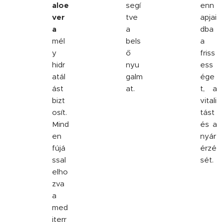
aloe
segí
enn
ver
tve
apjai
a
a
dba
mél
bels
a
y
ő
friss
hidr
nyu
ess
atál
galm
ége
ást
at.
t, a
bizt
vitali
osít.
tást
Mind
és a
en
nyár
fújá
érzé
ssal
sét.
elho
zva
a
med
iterr