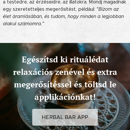
a testedre, az érzéseidre, az illatokra. Mondj magadnak
egy szeretetteljes megerősítést, például:
"Bízom az
élet áramlásában, és tudom, hogy minden a legjobban
alakul számomra."
Egészítsd ki rituálédat
relaxációs zenével és extra
megerősítéssel és töltsd le
applikációnkat!
HERBAL BAR APP