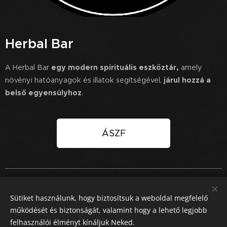
Herbal Bar
A Herbal Bar
egy modern spirituális eszköztár,
amely
növényi hatóanyagok és illatok segítségével,
járul hozzá a
belső egyensúlyhoz
.
ÁSZF
© Copyright 2025 HERBAL BAR. All Rights Reserved / Minden jog
fenntartva. Design by PIVOT270
Sütiket használunk, hogy biztosítsuk a weboldal megfelelő
Sütik
működését és biztonságát, valamint hogy a lehető legjobb
felhasználói élményt kínáljuk Neked.