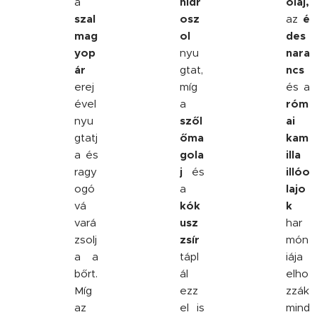
a
hidr
olaj,
szal
osz
az
é
mag
ol
des
yop
nyu
nara
ár
gtat,
ncs
erej
míg
és a
ével
a
róm
nyu
szől
ai
gtatj
őma
kam
a és
gola
illa
ragy
j
és
illóo
ogó
a
lajo
vá
kók
k
vará
usz
har
zsolj
zsír
món
a a
tápl
iája
bőrt.
ál
elho
Míg
ezz
zzák
az
el is
mind