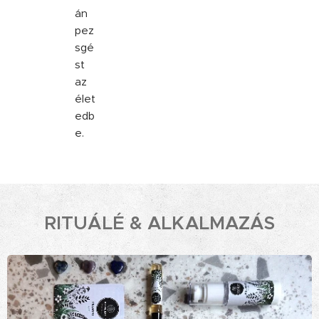
án
pez
sgé
st
az
élet
edb
e.
RITUÁLÉ
&
ALKALMAZÁS