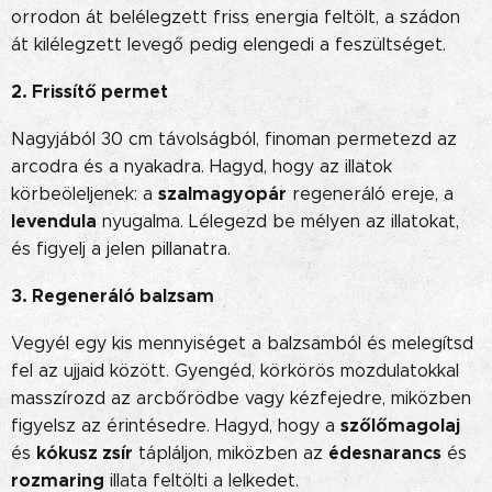
orrodon át belélegzett friss energia feltölt, a szádon
át kilélegzett levegő pedig elengedi a feszültséget.
2. Frissítő permet
Nagyjából 30 cm távolságból, finoman permetezd az
arcodra és a nyakadra. Hagyd, hogy az illatok
szalmagyopár
körbeöleljenek: a
regeneráló ereje, a
levendula
nyugalma. Lélegezd be mélyen az illatokat,
és figyelj a jelen pillanatra.
3. Regeneráló balzsam
Vegyél egy kis mennyiséget a balzsamból és melegítsd
fel az ujjaid között. Gyengéd, körkörös mozdulatokkal
masszírozd az arcbőrödbe vagy kézfejedre, miközben
szőlőmagolaj
figyelsz az érintésedre. Hagyd, hogy a
kókusz zsír
édesnarancs
és
tápláljon, miközben az
és
rozmaring
illata feltölti a lelkedet.