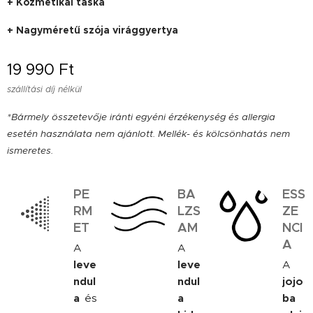
+ Kozmetikai táska
+ Nagyméretű szója virággyertya
19 990
Ft
szállítási díj nélkül
*Bármely összetevője iránti egyéni érzékenység és allergia
esetén használata nem ajánlott. Mellék- és kölcsönhatás nem
ismeretes.
PE
BA
ESS
RM
LZS
ZE
ET
AM
NCI
A
A
A
leve
leve
A
ndul
ndul
jojo
a
és
a
ba