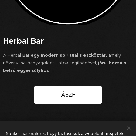
Herbal Bar
A Herbal Bar
egy modern spirituális eszköztár,
amely
növényi hatóanyagok és illatok segítségével,
járul hozzá a
belső egyensúlyhoz
.
ÁSZF
© Copyright 2025 HERBAL BAR. All Rights Reserved / Minden jog
fenntartva. Design by PIVOT270
Sütiket használunk, hogy biztosítsuk a weboldal megfelelő