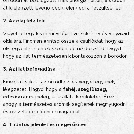
orrodon át belélegzett friss energia feltölt, a szádon
át kilélegzett levegő pedig elengedi a feszültséget.
2. Az olaj felvitele
Vigyél fel egy kis mennyiséget a csuklódra és a nyakad
oldalára. Finoman érintsd össze a csuklóidat, hogy az
olaj egyenletesen eloszoljon, de ne dörzsöld, hagyd,
hogy az illat természetesen kibontakozzon a bőrödön.
3. Az illat befogadása
Emeld a csuklód az orrodhoz, és vegyél egy mély
fahéj, szegfűszeg,
lélegzetet. Hagyd, hogy a
édesnarancs
meleg, édes illata körülöleljen. Érezd,
ahogy a természetes aromák segítenek megnyugodni
és összekapcsolódni önmagaddal.
4. Tudatos jelenlét és megerősítés