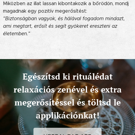
Miközben az illat lassan kibontakozik a bőrödön, mondj
magadnak egy pozitív megerősítést:
"Biztonságban vagyok, és hálával fogadom mindazt,
ami megtart, erősít és segít gyökeret ereszteni az
életemben."
Egészítsd ki rituálédat
relaxációs zenével és extra
megerősítéssel és töltsd le
applikációnkat!