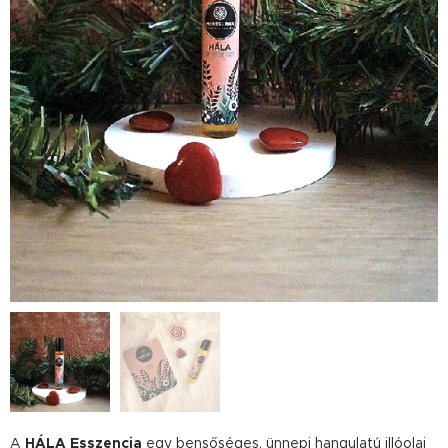
A
HÁLA Esszencia
egy bensőséges, ünnepi hangulatú illóolaj