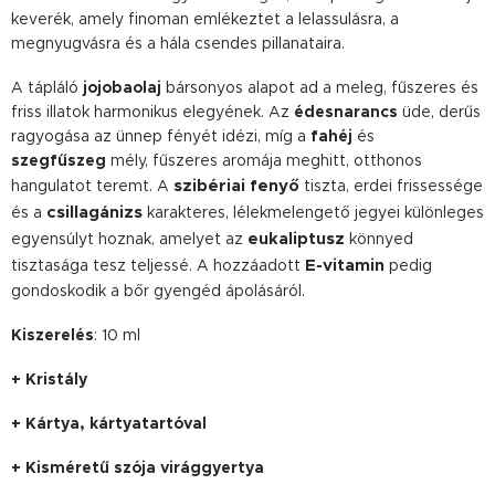
keverék, amely finoman emlékeztet a lelassulásra, a
megnyugvásra és a hála csendes pillanataira.
A tápláló
jojobaolaj
bársonyos alapot ad a meleg, fűszeres és
friss illatok harmonikus elegyének. Az
édesnarancs
üde, derűs
ragyogása az ünnep fényét idézi, míg a
fahéj
és
szegfűszeg
mély, fűszeres aromája meghitt, otthonos
szibériai fenyő
hangulatot teremt. A
tiszta, erdei frissessége
csillagánizs
és a
karakteres, lélekmelengető jegyei különleges
eukaliptusz
egyensúlyt hoznak, amelyet az
könnyed
E-vitamin
tisztasága tesz teljessé. A hozzáadott
pedig
gondoskodik a bőr gyengéd ápolásáról.
Kiszerelés
: 10 ml
+ Kristály
+ Kártya, kártyatartóval
+ Kisméretű szója virággyertya